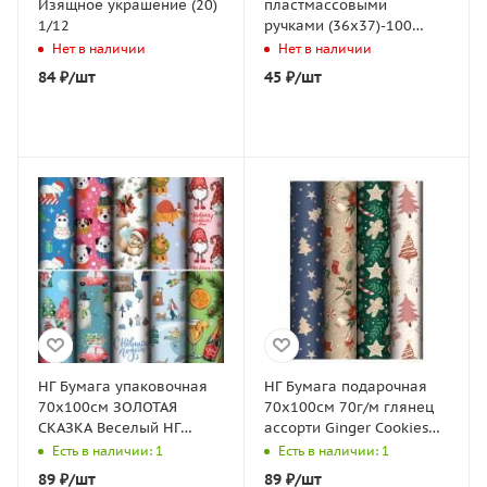
Изящное украшение (20)
пластмассовыми
1/12
ручками (36х37)-100
Новогодняя красавица
Нет в наличии
Нет в наличии
ТИКО 10/100
84
₽
/шт
45
₽
/шт
НГ Бумага упаковочная
НГ Бумага подарочная
70х100см ЗОЛОТАЯ
70х100см 70г/м глянец
СКАЗКА Веселый НГ
ассорти Ginger Cookies
10дизайнов 105г/м2 1/50
1/52
Есть в наличии: 1
Есть в наличии: 1
89
₽
/шт
89
₽
/шт