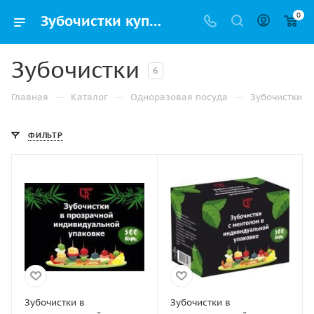
0
Зубочистки купить оптом и в розницу в Самаре | Упак РФ
Зубочистки
6
—
—
—
Главная
Каталог
Одноразовая посуда
Зубочистки
ФИЛЬТР
Зубочистки в
Зубочистки в