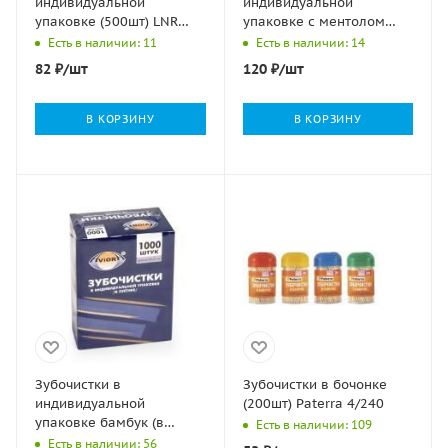
индивидуальной
индивидуальной
упаковке (500шт) LNR
упаковке с ментолом
1/50
(500шт) LNR 1/50
Есть в наличии: 11
Есть в наличии: 14
82
₽
/шт
120
₽
/шт
В КОРЗИНУ
В КОРЗИНУ
Зубочистки в
Зубочистки в бочонке
индивидуальной
(200шт) Paterra 4/240
упаковке бамбук (в
Есть в наличии: 109
пленке) без ментола
Есть в наличии: 56