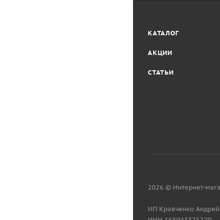
КАТАЛОГ
АКЦИИ
СТАТЬИ
2026 © Интернет-мага
ИП Кравченко Андрей
ИНН 165043375220