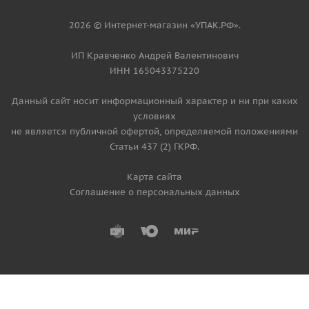
2026 © Интернет-магазин «УПАК.РФ».
ИП Кравченко Андрей Валентинович
ИНН 165043375220
Данный сайт носит информационный характер и ни при каких
условиях
не является публичной офертой, определяемой положениями
Статьи 437 (2) ГКРФ.
Карта сайта
Соглашение о персональных данных