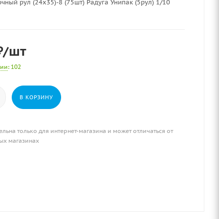
чный рул (24х35)-8 (75шт) Радуга Унипак (5рул) 1/10
₽
/шт
чии
: 102
В КОРЗИНУ
ельна только для интернет-магазина и может отличаться от
ых магазинах