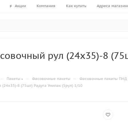
Акции
Компания
Как купить
Адреса магазин
совочный рул (24х35)-8 (75ш
—
—
—
Пакеты
Фасовочные пакеты
Фасовочные пакеты ПНД 
(24х35)-8 (75шт) Радуга Унипак (5рул) 1/10