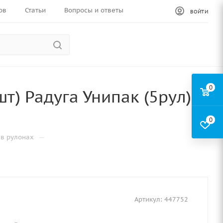
ов
Статьи
Вопросы и ответы
ВОЙТИ
0
т) Радуга Унипак (5рул)
0
—
в рулонах
Артикул:
447752