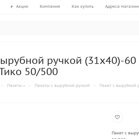
Акции
Компания
Как купить
Адреса магазин
вырубной ручкой (31х40)-6
Тико 50/500
—
—
—
Пакеты
Пакеты с вырубной ручкой
Пакет с вырубной 
Пакет с выру