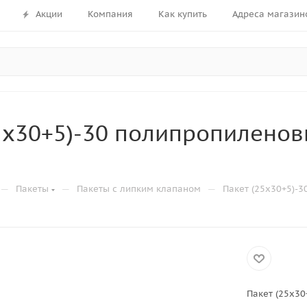
Акции
Компания
Как купить
Адреса магазин
5х30+5)-30 полипропилено
—
—
—
Пакеты
Пакеты с липким клапаном
Пакет (25х30+5)-
Пакет (25х3